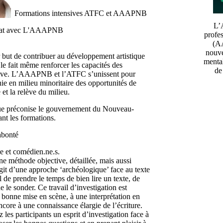
Formations intensives ATFC et AAAPNB
L’A
ariat avec L'AAAPNB
profe
(AA
nouve
 but de contribuer au développement artistique
menta
r le fait même renforcer les capacités des
de
 rive. L’AAAPNB et l’ATFC s’unissent pour
nie en milieu minoritaire des opportunités de
 et la relève du milieu.
que préconise le gouvernement du Nouveau-
nt les formations.
abonté
ne et comédien.ne.s.
une méthode objective, détaillée, mais aussi
’agit d’une approche ‘archéologique’ face au texte
l de prendre le temps de bien lire un texte, de
de le sonder. Ce travail d’investigation est
 bonne mise en scène, à une interprétation en
ncore à une connaissance élargie de l’écriture.
 les participants un esprit d’investigation face à