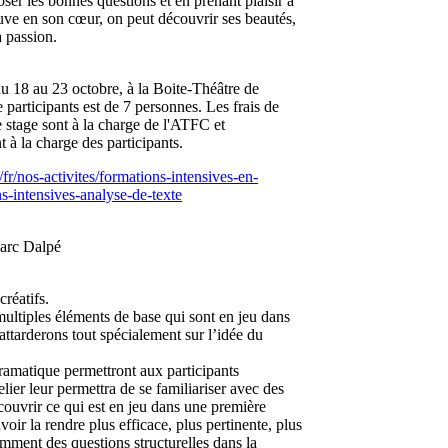
ser les bonnes questions et en prenant plaisir à
ouve en son cœur, on peut découvrir ses beautés,
a passion.
 du 18 au 23 octobre, à la Boite-Théâtre de
rticipants est de 7 personnes. Les frais de
 stage sont à la charge de l'ATFC et
à la charge des participants.
a/fr/nos-activites/formations-intensives-en-
s-intensives-analyse-de-texte
arc Dalpé
créatifs.
multiples éléments de base qui sont en jeu dans
ttarderons tout spécialement sur l’idée du
dramatique permettront aux participants
elier leur permettra de se familiariser avec des
écouvrir ce qui est en jeu dans une première
ir la rendre plus efficace, plus pertinente, plus
mment des questions structurelles dans la