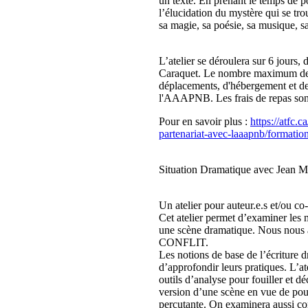
un texte. En prenant le temps de po
l’élucidation du mystère qui se tr
sa magie, sa poésie, sa musique, s
L’atelier se déroulera sur 6 jours,
Caraquet. Le nombre maximum de pa
déplacements, d'hébergement et de
l'AAAPNB. Les frais de repas sont 
Pour en savoir plus :
https://atfc.c
partenariat-avec-laaapnb/formation
Situation Dramatique avec Jean M
Un atelier pour auteur.e.s et/ou co-
Cet atelier permet d’examiner les 
une scène dramatique. Nous nous a
CONFLIT.
Les notions de base de l’écriture 
d’approfondir leurs pratiques. L’at
outils d’analyse pour fouiller et d
version d’une scène en vue de pouvo
percutante. On examinera aussi co