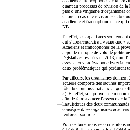
acadiens et francophones de la provi
quant au processus de révision de la
plus d’une vingtaine d’organismes ont
en aucun cas une révision « statu qu
acadienne et francophone en ce qui 
NB.
En effet, les organismes soutiennen
qui s’apparenterait au « statu quo » s
Acadiens et francophones de la provi
appui le manque de volonté politique
législatives révisées en 2013, dont l’
associations professionnelles et la te
deux problématiques qui perdurent to
Par ailleurs, les organismes tiennen
actuelle comporte des lacunes importa
rôle du Commissariat aux langues 
»). En effet, son pouvoir de recomma
afin de faire avancer l’essence de la
linguistiques des deux communautés d
conséquent, les organismes acadiens 
renforcer son rôle.
Pour ce faire, nous recommandons n
CLONB. Par exemple, le CLONB pourr