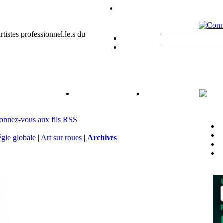
égie globale
|
Art sur roues
|
Archives