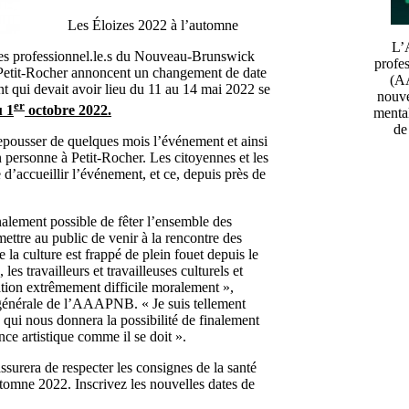
Les Éloizes 2022 à l’automne
L’A
tes professionnel.le.s du Nouveau-Brunswick
profe
Petit-Rocher annoncent un changement de date
(AA
t qui devait avoir lieu du 11 au 14 mai 2022 se
nouve
er
u 1
octobre 2022.
menta
de
 repousser de quelques mois l’événement et ainsi
n personne à Petit-Rocher. Les citoyennes et les
d’accueillir l’événement, et ce, depuis près de
finalement possible de fêter l’ensemble des
rmettre au public de venir à la rencontre des
e la culture est frappé de plein fouet depuis le
 les travailleurs et travailleuses culturels et
ation extrêmement difficile moralement »,
générale de l’AAAPNB. « Je suis tellement
 qui nous donnera la possibilité de finalement
ence artistique comme il se doit ».
rera de respecter les consignes de la santé
utomne 2022. Inscrivez les nouvelles dates de