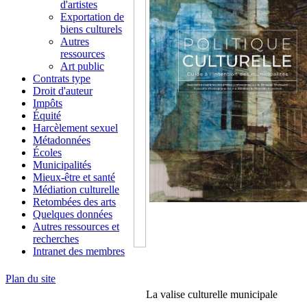
d'artistes
Exportation de
biens culturels
Autres
ressources
Art public
Contrats type
Droit d'auteur
Impôts
Équité
Harcèlement sexuel
Métadonnées
Écoles
Municipalités
Mieux-être et santé
Médiation culturelle
Retombées des arts
Quelques données
Autres ressources et
recherches
Intranet des membres
Plan du site
La valise culturelle municipale