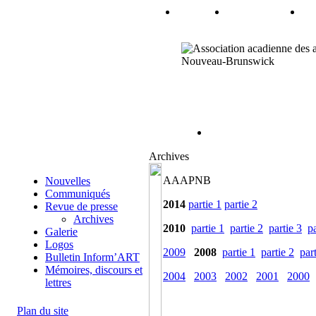
Archives
AAAPNB
Nouvelles
Communiqués
2014
partie 1
partie 2
Revue de presse
Archives
2010
partie 1
partie 2
partie 3
pa
Galerie
Logos
2009
2008
partie 1
partie 2
par
Bulletin Inform’ART
Mémoires, discours et
2004
2003
2002
2001
2000
lettres
Plan du site