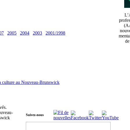
L’A
profe
(AA
nouve
07
2005
2004
2003
2001/1998
menta
de
 la culture au Nouveau-Brunswick
vés.
Suivez-nous