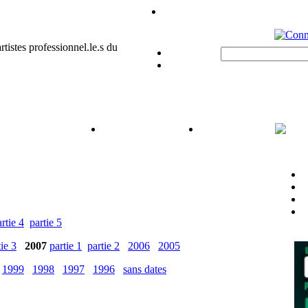
rtie 4
partie 5
tie 3
2007
partie 1
partie 2
2006
2005
1999
1998
1997
1996
sans dates