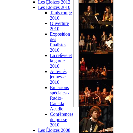
Les Éloizes 2012
Les Éloizes 2010
Tapis rouge
2010
Ouverture
2010
Exposition
des
finalistes
2010
La relève et
la garde
2010
Activités
jeunesse
2010
Émissions
spéciales -
Radio-
Canada
Acadie
Conférences
de presse
2010
Les Éloizes 2008