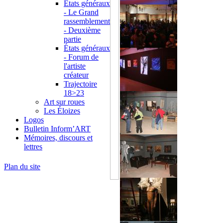
États généraux
- Le Grand
rassemblement
- Deuxième
partie
États généraux
- Forum de
l'artiste
créateur
Trajectoire
18>23
Art sur roues
Les Éloizes
Logos
Bulletin Inform’ART
Mémoires, discours et
lettres
Plan du site