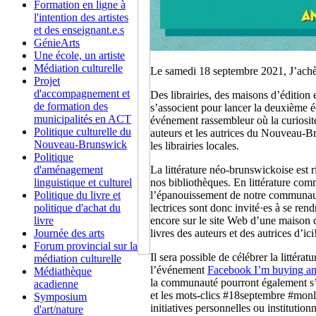
Formation en ligne à
l'intention des artistes
et des enseignant.e.s
GénieArts
Une école, un artiste
Médiation culturelle
Le samedi 18 septembre 2021, J’achèt
Projet
d'accompagnement et
Des librairies, des maisons d’éditio
de formation des
s’associent pour lancer la deuxième é
municipalités en ACT
événement rassembleur où la curiosité
Politique culturelle du
auteurs et les autrices du Nouveau-Br
Nouveau-Brunswick
les librairies locales.
Politique
d'aménagement
La littérature néo-brunswickoise est r
linguistique et culturel
nos bibliothèques. En littérature com
Politique du livre et
l’épanouissement de notre communaut
politique d'achat du
lectrices sont donc invité·es à se re
livre
encore sur le site Web d’une maison d’
Journée des arts
livres des auteurs et des autrices d’ici
Forum provincial sur la
Il sera possible de célébrer la littéra
médiation culturelle
l’événement
Facebook I’m buying an 
Médiathèque
la communauté pourront également s’ap
acadienne
et les mots-clics #18septembre #monliv
Symposium
initiatives personnelles ou institution
d'art/nature