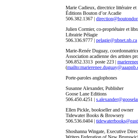
Marie Cadieux, directrice littéraire et
Éditions Bouton d’or Acadie
506.382.1367 |
direction@boutondor
Julien Cormier, co-propriétaire et libr
Librairie Pélagie
506.336.9777 |
pelagie@nbnet.nb.ca
Marie-Renée Duguay, coordonnatrice 
Association acadienne des artistes
506.852.3313 poste 223 |
marierene
(
mailto:marierenee.duguay@aaapnb.
Porte-paroles anglophones
Susanne Alexander, Publisher
Goose Lane Editions
506.450.4251 |
s.alexander@goosel
Ellen Pickle, bookseller and owner
Tidewater Books & Browsery
506.536.0404 |
tidewaterbooks@east
Shoshanna Wingate, Executive Direc
Writers Federation of New Brunsw